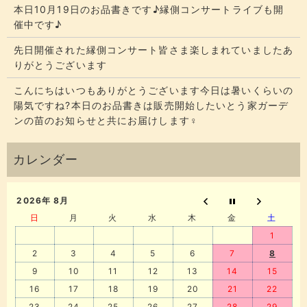
本日10月19日のお品書きです♪縁側コンサートライブも開
催中です♪
先日開催された縁側コンサート皆さま楽しまれていましたあ
りがとうございます
こんにちはいつもありがとうございます今日は暑いくらいの
陽気ですね?本日のお品書きは販売開始したいとう家ガーデ
ンの苗のお知らせと共にお届けします‍♀️
2026年 8月
日
月
火
水
木
金
土
1
2
3
4
5
6
7
8
9
10
11
12
13
14
15
16
17
18
19
20
21
22
23
24
25
26
27
28
29