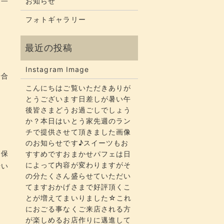
お知らせ
フォトギャラリー
Instagram Image
場合
こんにちはご覧いただきありが
とうございます​​​日差しが暑い午
後皆さまどうお過ごしでしょう
か？​​​本日はいとう家先週のラン
チで提供させて頂きました画像
のお知らせです♪スイーツもお
全保
すすめですおまかせパフェは日
によって内容が変わりますがそ
行い
の分たくさん盛らせていただい
てます​​​おかげさまで好評頂くこ
とが増えてまいりました☆​​これ
におごる事なくご来店される方
が楽しめるお店作りに邁進して