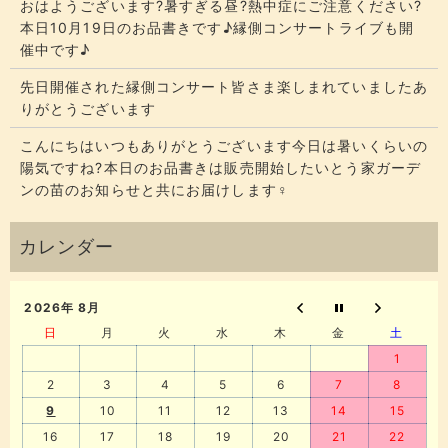
おはようございます?暑すぎる昼?熱中症にご注意ください?
本日10月19日のお品書きです♪縁側コンサートライブも開
催中です♪
先日開催された縁側コンサート皆さま楽しまれていましたあ
りがとうございます
こんにちはいつもありがとうございます今日は暑いくらいの
陽気ですね?本日のお品書きは販売開始したいとう家ガーデ
ンの苗のお知らせと共にお届けします‍♀️
2026年 8月
日
月
火
水
木
金
土
1
2
3
4
5
6
7
8
9
10
11
12
13
14
15
16
17
18
19
20
21
22