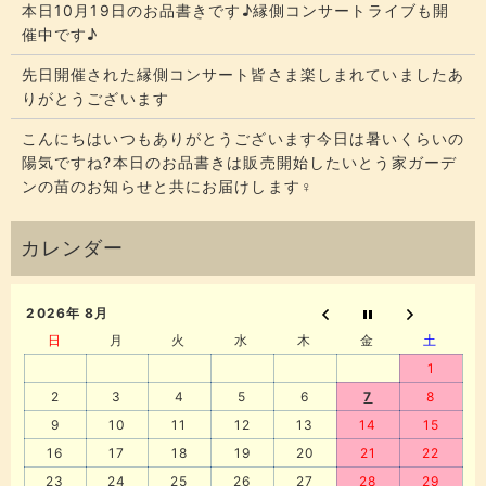
本日10月19日のお品書きです♪縁側コンサートライブも開
催中です♪
先日開催された縁側コンサート皆さま楽しまれていましたあ
りがとうございます
こんにちはいつもありがとうございます今日は暑いくらいの
陽気ですね?本日のお品書きは販売開始したいとう家ガーデ
ンの苗のお知らせと共にお届けします‍♀️
2026年 8月
日
月
火
水
木
金
土
1
2
3
4
5
6
7
8
9
10
11
12
13
14
15
16
17
18
19
20
21
22
23
24
25
26
27
28
29