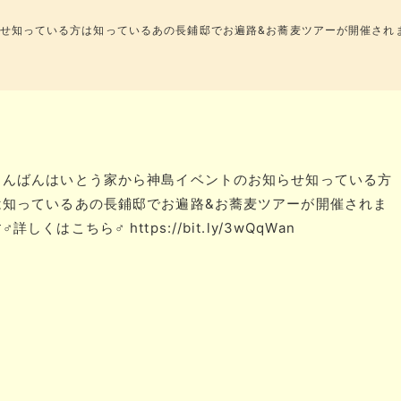
知っている方は知っているあの長鋪邸でお遍路&お蕎麦ツアーが開催されます‍♂
こんばんはいとう家から神島イベントのお知らせ知っている方
は知っているあの長鋪邸でお遍路&お蕎麦ツアーが開催されま
‍♂️詳しくはこちら‍♂️ https://bit.ly/3wQqWan