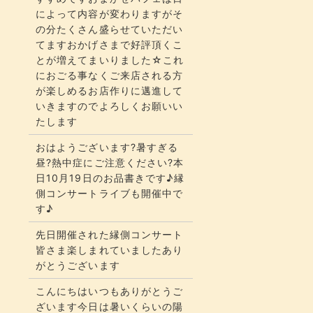
によって内容が変わりますがそ
の分たくさん盛らせていただい
てます​​​おかげさまで好評頂くこ
とが増えてまいりました☆​​これ
におごる事なくご来店される方
が楽しめるお店作りに邁進して
いきますのでよろしくお願いい
たします
おはようございます?暑すぎる
昼?熱中症にご注意ください?本
日10月19日のお品書きです♪縁
側コンサートライブも開催中で
す♪
先日開催された縁側コンサート
皆さま楽しまれていましたあり
がとうございます
こんにちはいつもありがとうご
ざいます今日は暑いくらいの陽