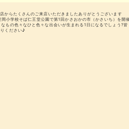
開店からたくさんのご来店いただきました️ありがとうございます
日）笠岡小学校そば仁王堂公園で第1回かさおかの市（かさいち）を開
々なもの色々なひと色々な出会いが生まれる1日になるでしょう?皆
帰りください♪