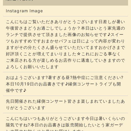
Instagram Image
こんにちはご覧いただきありがとうございます​​​日差しが暑い
午後皆さまどうお過ごしでしょうか？​​​本日はいとう家先週の
ランチで提供させて頂きました画像のお知らせです♪スイー
ツもおすすめですおまかせパフェは日によって内容が変わり
ますがその分たくさん盛らせていただいてます​​​おかげさまで
好評頂くことが増えてまいりました☆​​これにおごる事なく
ご来店される方が楽しめるお店作りに邁進していきますので
よろしくお願いいたします
おはようございます?暑すぎる昼?熱中症にご注意ください?
本日10月19日のお品書きです♪縁側コンサートライブも開
催中です♪
先日開催された縁側コンサート皆さま楽しまれていましたあ
りがとうございます
こんにちはいつもありがとうございます今日は暑いくらいの
陽気ですね?本日のお品書きは販売開始したいとう家ガーデ