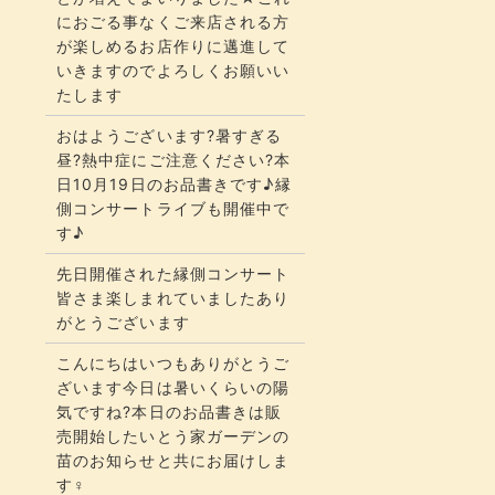
におごる事なくご来店される方
が楽しめるお店作りに邁進して
いきますのでよろしくお願いい
たします
おはようございます?暑すぎる
昼?熱中症にご注意ください?本
日10月19日のお品書きです♪縁
側コンサートライブも開催中で
す♪
先日開催された縁側コンサート
皆さま楽しまれていましたあり
がとうございます
こんにちはいつもありがとうご
ざいます今日は暑いくらいの陽
気ですね?本日のお品書きは販
売開始したいとう家ガーデンの
苗のお知らせと共にお届けしま
す‍♀️