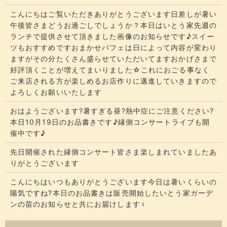
こんにちはご覧いただきありがとうございます​​​日差しが暑い
午後皆さまどうお過ごしでしょうか？​​​本日はいとう家先週の
ランチで提供させて頂きました画像のお知らせです♪スイー
ツもおすすめですおまかせパフェは日によって内容が変わり
ますがその分たくさん盛らせていただいてます​​​おかげさまで
好評頂くことが増えてまいりました☆​​これにおごる事なく
ご来店される方が楽しめるお店作りに邁進していきますので
よろしくお願いいたします
おはようございます?暑すぎる昼?熱中症にご注意ください?
本日10月19日のお品書きです♪縁側コンサートライブも開
催中です♪
先日開催された縁側コンサート皆さま楽しまれていましたあ
りがとうございます
こんにちはいつもありがとうございます今日は暑いくらいの
陽気ですね?本日のお品書きは販売開始したいとう家ガーデ
ンの苗のお知らせと共にお届けします‍♀️