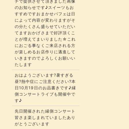
チで提供させて頂きました画像
のお知らせです♪スイーツもお
すすめですおまかせパフェは日
によって内容が変わりますがそ
の分たくさん盛らせていただい
てます​​​おかげさまで好評頂くこ
とが増えてまいりました☆​​これ
におごる事なくご来店される方
が楽しめるお店作りに邁進して
いきますのでよろしくお願いい
たします
おはようございます?暑すぎる
昼?熱中症にご注意ください?本
日10月19日のお品書きです♪縁
側コンサートライブも開催中で
す♪
先日開催された縁側コンサート
皆さま楽しまれていましたあり
がとうございます