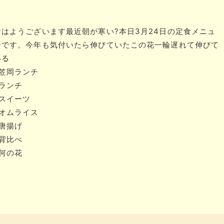
おはようございます最近朝が寒い?本日3月24日の定食メニュ
ーです。今年も気付いたら伸びていたこの花一輪遅れて伸びて
いる
#笠岡ランチ
#ランチ
#スイーツ
#オムライス
#唐揚げ
#背比べ
#何の花