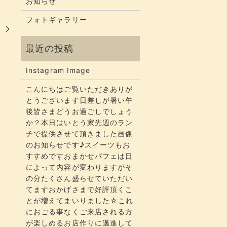
お知らせ
フォトギャラリー
Instagram Image
こんにちはご覧いただきありが
とうございます​​​日差しが暑い午
後皆さまどうお過ごしでしょう
か？​​​本日はいとう家先週のラン
チで提供させて頂きました画像
のお知らせです♪スイーツもお
すすめですおまかせパフェは日
によって内容が変わりますがそ
の分たくさん盛らせていただい
てます​​​おかげさまで好評頂くこ
とが増えてまいりました☆​​これ
におごる事なくご来店される方
が楽しめるお店作りに邁進して