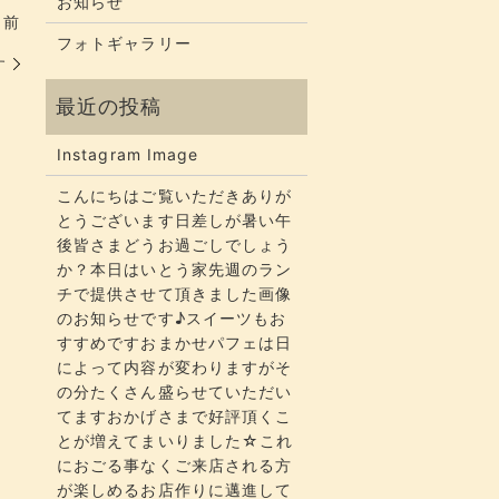
お知らせ
う前
フォトギャラリー
す
Instagram Image
こんにちはご覧いただきありが
とうございます​​​日差しが暑い午
後皆さまどうお過ごしでしょう
か？​​​本日はいとう家先週のラン
チで提供させて頂きました画像
のお知らせです♪スイーツもお
すすめですおまかせパフェは日
によって内容が変わりますがそ
の分たくさん盛らせていただい
てます​​​おかげさまで好評頂くこ
とが増えてまいりました☆​​これ
におごる事なくご来店される方
が楽しめるお店作りに邁進して