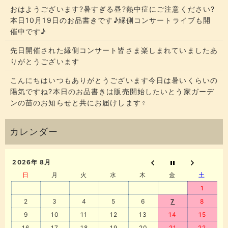
おはようございます?暑すぎる昼?熱中症にご注意ください?
本日10月19日のお品書きです♪縁側コンサートライブも開
催中です♪
先日開催された縁側コンサート皆さま楽しまれていましたあ
りがとうございます
こんにちはいつもありがとうございます今日は暑いくらいの
陽気ですね?本日のお品書きは販売開始したいとう家ガーデ
ンの苗のお知らせと共にお届けします‍♀️
2026年 8月
日
月
火
水
木
金
土
1
2
3
4
5
6
7
8
9
10
11
12
13
14
15
16
17
18
19
20
21
22