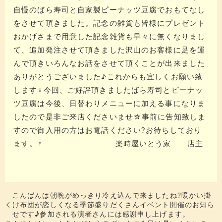
自慢のばら寿司と自家製ピーナッツ豆腐でおもてなし
をさせて頂きました。​​​​記念の雑貨も皆様にプレゼント
おかげさまで用意した記念雑貨も早々に無くなりまし
て、追加発注させて頂きました​​​​沢山のお客様に足を運
んで頂きいろんなお話をさせて頂くことが出来ました
ありがとうございました♪​​​これからも宜しくお願い致
します‍♀️​​​今回、ご好評頂きましたばら寿司とピーナッ
ツ豆腐は今後、日替わりメニューに加える事になりま
したので是非ご来店くださいませ☆​​​事前に告知致しま
すので御入用の方はお電話ください?お待ちしており
ます。‍♀️ 楽時屋いとう家 店主
こんばんは朝晩がめっきり冷え込んで来ましたね?暖かい掛
け布団が恋しくなる季節盛りだくさんイベント開催のお知ら
せです♪参加される演者さんには感謝申し上げます。