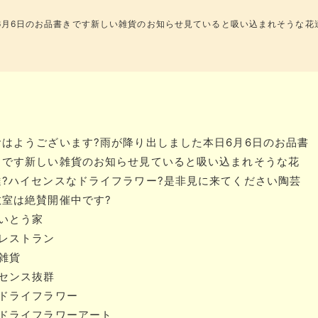
日6月6日のお品書きです新しい雑貨のお知らせ見ていると吸い込まれそうな花
おはようございます?️雨が降り出しました️本日6月6日のお品書
きです新しい雑貨のお知らせ見ていると吸い込まれそうな花
達?ハイセンスなドライフラワー?是非見に来てください陶芸
教室は絶賛開催中です️?
#いとう家
#レストラン
#雑貨
#センス抜群
#ドライフラワー
#ドライフラワーアート