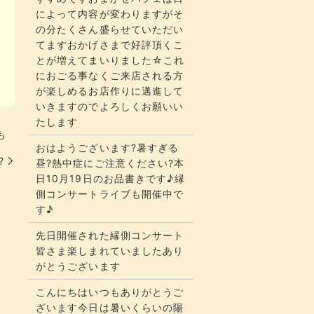
によって内容が変わりますがそ
の分たくさん盛らせていただい
てます​​​おかげさまで好評頂くこ
とが増えてまいりました☆​​これ
におごる事なくご来店される方
が楽しめるお店作りに邁進して
いきますのでよろしくお願いい
たします
も
おはようございます?暑すぎる
?
昼?熱中症にご注意ください?本
日10月19日のお品書きです♪縁
側コンサートライブも開催中で
す♪
先日開催された縁側コンサート
皆さま楽しまれていましたあり
がとうございます
こんにちはいつもありがとうご
ざいます今日は暑いくらいの陽