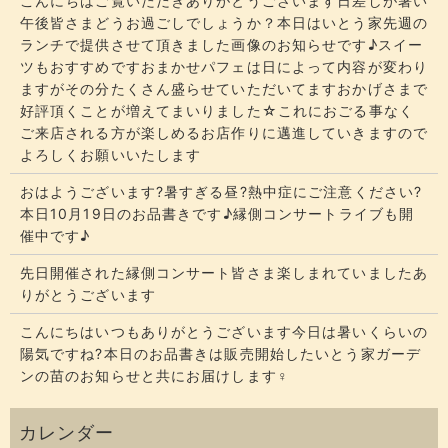
こんにちはご覧いただきありがとうございます​​​日差しが暑い
午後皆さまどうお過ごしでしょうか？​​​本日はいとう家先週の
ランチで提供させて頂きました画像のお知らせです♪スイー
ツもおすすめですおまかせパフェは日によって内容が変わり
ますがその分たくさん盛らせていただいてます​​​おかげさまで
好評頂くことが増えてまいりました☆​​これにおごる事なく
ご来店される方が楽しめるお店作りに邁進していきますので
よろしくお願いいたします
おはようございます?暑すぎる昼?熱中症にご注意ください?
本日10月19日のお品書きです♪縁側コンサートライブも開
催中です♪
先日開催された縁側コンサート皆さま楽しまれていましたあ
りがとうございます
こんにちはいつもありがとうございます今日は暑いくらいの
陽気ですね?本日のお品書きは販売開始したいとう家ガーデ
ンの苗のお知らせと共にお届けします‍♀️