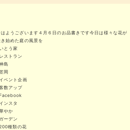
おはようございます​​４月６日のお品書きです​​今日は様々な花が
咲き始めた庭の風景を​​
#いとう家
#レストラン
#神島
#笠岡
#イベント企画
#客数アップ
Facebook
#インスタ
#華やか
#ガーデン
200種類の花