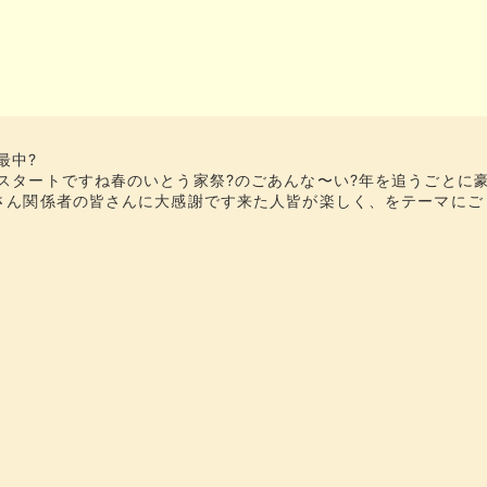
最中?
スタートですね​​春のいとう家祭?のごあんな〜い?年を追うごとに
さん関係者の皆さんに大感謝です​​来た人皆が楽しく、をテーマにご