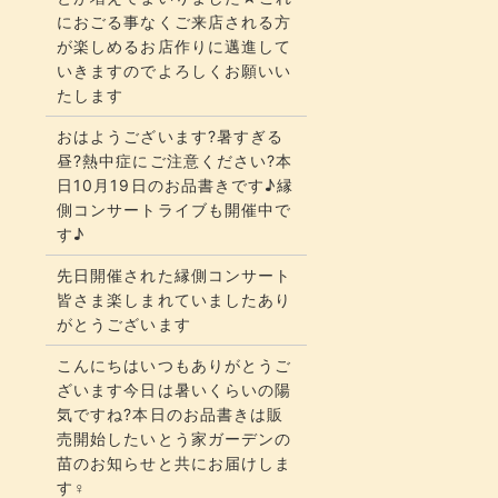
におごる事なくご来店される方
が楽しめるお店作りに邁進して
いきますのでよろしくお願いい
たします
おはようございます?暑すぎる
昼?熱中症にご注意ください?本
日10月19日のお品書きです♪縁
側コンサートライブも開催中で
す♪
先日開催された縁側コンサート
皆さま楽しまれていましたあり
がとうございます
こんにちはいつもありがとうご
ざいます今日は暑いくらいの陽
気ですね?本日のお品書きは販
売開始したいとう家ガーデンの
苗のお知らせと共にお届けしま
す‍♀️