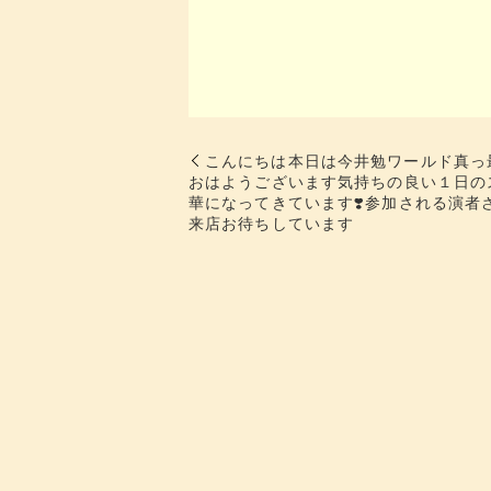
こんにちは本日は今井勉ワールド真っ
おはようございます​​気持ちの良い１日の
華になってきています❣️参加される演者
来店お待ちしています​​