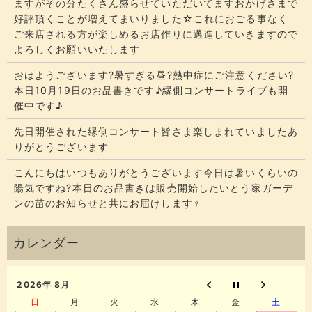
ますがその分たくさん盛らせていただいてます​​​おかげさまで
好評頂くことが増えてまいりました☆​​これにおごる事なく
ご来店される方が楽しめるお店作りに邁進していきますので
よろしくお願いいたします
おはようございます?暑すぎる昼?熱中症にご注意ください?
本日10月19日のお品書きです♪縁側コンサートライブも開
催中です♪
先日開催された縁側コンサート皆さま楽しまれていましたあ
りがとうございます
こんにちはいつもありがとうございます今日は暑いくらいの
陽気ですね?本日のお品書きは販売開始したいとう家ガーデ
ンの苗のお知らせと共にお届けします‍♀️
2026年 8月
日
月
火
水
木
金
土