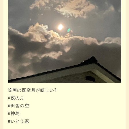
笠岡の夜空月が眩しい?
#夜の月
#田舎の空
#神島
#いとう家