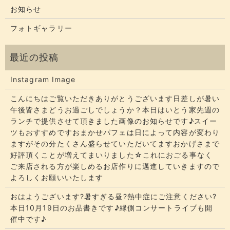
お知らせ
フォトギャラリー
Instagram Image
こんにちはご覧いただきありがとうございます​​​日差しが暑い
午後皆さまどうお過ごしでしょうか？​​​本日はいとう家先週の
ランチで提供させて頂きました画像のお知らせです♪スイー
ツもおすすめですおまかせパフェは日によって内容が変わり
ますがその分たくさん盛らせていただいてます​​​おかげさまで
好評頂くことが増えてまいりました☆​​これにおごる事なく
ご来店される方が楽しめるお店作りに邁進していきますので
よろしくお願いいたします
おはようございます?暑すぎる昼?熱中症にご注意ください?
本日10月19日のお品書きです♪縁側コンサートライブも開
催中です♪