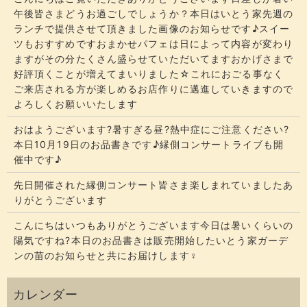
午後皆さまどうお過ごしでしょうか？​​​本日はいとう家先週の
ランチで提供させて頂きました画像のお知らせです♪スイー
ツもおすすめですおまかせパフェは日によって内容が変わり
ますがその分たくさん盛らせていただいてます​​​おかげさまで
好評頂くことが増えてまいりました☆​​これにおごる事なく
ご来店される方が楽しめるお店作りに邁進していきますので
よろしくお願いいたします
おはようございます?暑すぎる昼?熱中症にご注意ください?
本日10月19日のお品書きです♪縁側コンサートライブも開
催中です♪
先日開催された縁側コンサート皆さま楽しまれていましたあ
りがとうございます
こんにちはいつもありがとうございます今日は暑いくらいの
陽気ですね?本日のお品書きは販売開始したいとう家ガーデ
ンの苗のお知らせと共にお届けします‍♀️