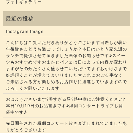
フォトギャラリー
Instagram Image
こんにちはご覧いただきありがとうございます​​​日差しが暑い
午後皆さまどうお過ごしでしょうか？​​​本日はいとう家先週の
ランチで提供させて頂きました画像のお知らせです♪スイー
ツもおすすめですおまかせパフェは日によって内容が変わり
ますがその分たくさん盛らせていただいてます​​​おかげさまで
好評頂くことが増えてまいりました☆​​これにおごる事なく
ご来店される方が楽しめるお店作りに邁進していきますので
よろしくお願いいたします
おはようございます?暑すぎる昼?熱中症にご注意ください?
本日10月19日のお品書きです♪縁側コンサートライブも開
催中です♪
先日開催された縁側コンサート皆さま楽しまれていましたあ
りがとうございます