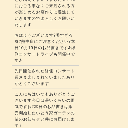
におごる事なくご来店される方
が楽しめるお店作りに邁進して
いきますのでよろしくお願いい
たします
おはようございます?暑すぎる
昼?熱中症にご注意ください?本
日10月19日のお品書きです♪縁
側コンサートライブも開催中で
す♪
先日開催された縁側コンサート
皆さま楽しまれていましたあり
がとうございます
こんにちはいつもありがとうご
ざいます今日は暑いくらいの陽
気ですね?本日のお品書きは販
売開始したいとう家ガーデンの
苗のお知らせと共にお届けしま
す‍♀️