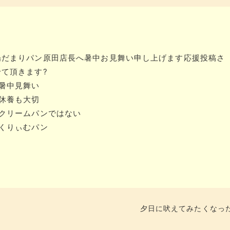
陽だまりパン原田店長へ暑中お見舞い申し上げます応援投稿さ
せて頂きます?
#暑中見舞い
#休養も大切
#クリームパンではない
#くりぃむパン
夕日に吠えてみたくなっ