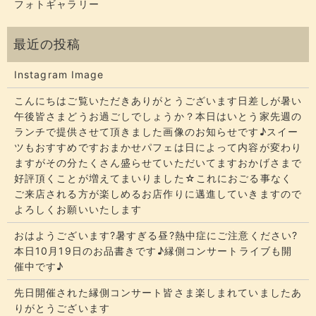
フォトギャラリー
Instagram Image
こんにちはご覧いただきありがとうございます​​​日差しが暑い
午後皆さまどうお過ごしでしょうか？​​​本日はいとう家先週の
ランチで提供させて頂きました画像のお知らせです♪スイー
ツもおすすめですおまかせパフェは日によって内容が変わり
ますがその分たくさん盛らせていただいてます​​​おかげさまで
好評頂くことが増えてまいりました☆​​これにおごる事なく
ご来店される方が楽しめるお店作りに邁進していきますので
よろしくお願いいたします
おはようございます?暑すぎる昼?熱中症にご注意ください?
本日10月19日のお品書きです♪縁側コンサートライブも開
催中です♪
先日開催された縁側コンサート皆さま楽しまれていましたあ
りがとうございます