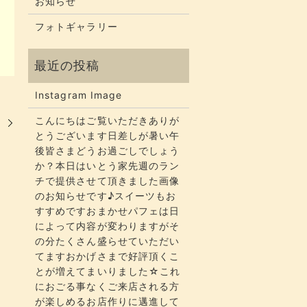
お知らせ
フォトギャラリー
Instagram Image
こんにちはご覧いただきありが
とうございます​​​日差しが暑い午
後皆さまどうお過ごしでしょう
か？​​​本日はいとう家先週のラン
チで提供させて頂きました画像
のお知らせです♪スイーツもお
すすめですおまかせパフェは日
によって内容が変わりますがそ
の分たくさん盛らせていただい
てます​​​おかげさまで好評頂くこ
とが増えてまいりました☆​​これ
におごる事なくご来店される方
が楽しめるお店作りに邁進して