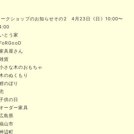
ワークショップのお知らせその2 4月23日《日》10:00〜
4:00
#いとう家
FoRGooD
#家具屋さん
#雑貨
#小さな木のおもちゃ
#木のぬくもり
#鯉のぼり
兜
#子供の日
#オーダー家具
#広島県
#福山市
#神辺町