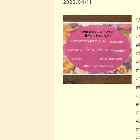
2023/04/11
1
#
#