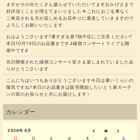
ますがその分たくさん盛らせていただいてます​​​おかげさまで
好評頂くことが増えてまいりました☆​​これにおごる事なく
ご来店される方が楽しめるお店作りに邁進していきますので
よろしくお願いいたします
おはようございます?暑すぎる昼?熱中症にご注意ください?
本日10月19日のお品書きです♪縁側コンサートライブも開
催中です♪
先日開催された縁側コンサート皆さま楽しまれていましたあ
りがとうございます
こんにちはいつもありがとうございます今日は暑いくらいの
陽気ですね?本日のお品書きは販売開始したいとう家ガーデ
ンの苗のお知らせと共にお届けします‍♀️
2026年 8月
日
月
火
水
木
金
土