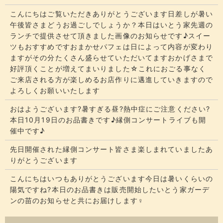
こんにちはご覧いただきありがとうございます​​​日差しが暑い
午後皆さまどうお過ごしでしょうか？​​​本日はいとう家先週の
ランチで提供させて頂きました画像のお知らせです♪スイー
ツもおすすめですおまかせパフェは日によって内容が変わり
ますがその分たくさん盛らせていただいてます​​​おかげさまで
好評頂くことが増えてまいりました☆​​これにおごる事なく
ご来店される方が楽しめるお店作りに邁進していきますので
よろしくお願いいたします
おはようございます?暑すぎる昼?熱中症にご注意ください?
本日10月19日のお品書きです♪縁側コンサートライブも開
催中です♪
先日開催された縁側コンサート皆さま楽しまれていましたあ
りがとうございます
こんにちはいつもありがとうございます今日は暑いくらいの
陽気ですね?本日のお品書きは販売開始したいとう家ガーデ
ンの苗のお知らせと共にお届けします‍♀️