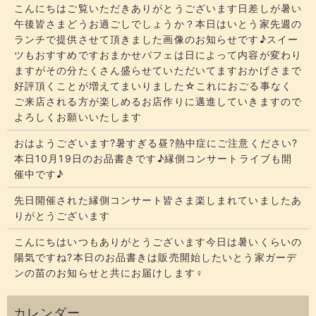
こんにちはご覧いただきありがとうございます​​​日差しが暑い
午後皆さまどうお過ごしでしょうか？​​​本日はいとう家先週の
ランチで提供させて頂きました画像のお知らせです♪スイー
ツもおすすめですおまかせパフェは日によって内容が変わり
ますがその分たくさん盛らせていただいてます​​​おかげさまで
好評頂くことが増えてまいりました☆​​これにおごる事なく
ご来店される方が楽しめるお店作りに邁進していきますので
よろしくお願いいたします
おはようございます?暑すぎる昼?熱中症にご注意ください?
本日10月19日のお品書きです♪縁側コンサートライブも開
催中です♪
先日開催された縁側コンサート皆さま楽しまれていましたあ
りがとうございます
こんにちはいつもありがとうございます今日は暑いくらいの
陽気ですね?本日のお品書きは販売開始したいとう家ガーデ
ンの苗のお知らせと共にお届けします‍♀️