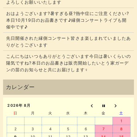
よろしくお願いいたします
おはようございます?暑すぎる昼?熱中症にご注意ください?
本日10月19日のお品書きです♪縁側コンサートライブも開
催中です♪
先日開催された縁側コンサート皆さま楽しまれていましたあ
りがとうございます
こんにちはいつもありがとうございます今日は暑いくらいの
陽気ですね?本日のお品書きは販売開始したいとう家ガーデ
ンの苗のお知らせと共にお届けします‍♀️
2026年 8月
日
月
火
水
木
金
土
1
2
3
4
5
6
7
8
9
10
11
12
13
14
15