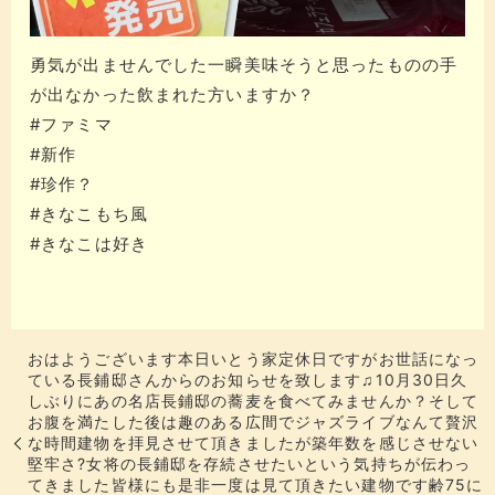
勇気が出ませんでした一瞬美味そう️と思ったものの手
が出なかった飲まれた方いますか？
#ファミマ
#新作
#珍作？
#きなこもち風
#きなこは好き
おはようございます本日いとう家定休日ですがお世話になっ
ている長鋪邸さんからのお知らせを致します♫10月30日久
しぶりにあの名店長鋪邸の蕎麦を食べてみませんか？そして
お腹を満たした後は趣のある広間でジャズライブなんて贅沢
な時間建物を拝見させて頂きましたが築年数を感じさせない
堅牢さ?女将の長鋪邸を存続させたい️という気持ちが伝わっ
てきました皆様にも是非一度は見て頂きたい建物です齢75に