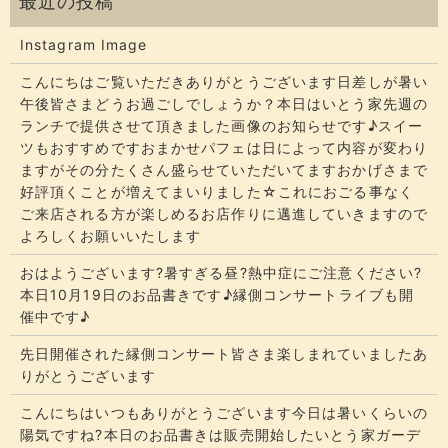
Instagram Image
こんにちはご覧いただきありがとうございます​​​日差しが暑い
午後皆さまどうお過ごしでしょうか？​​​本日はいとう家先週の
ランチで提供させて頂きました画像のお知らせです♪スイー
ツもおすすめですおまかせパフェは日によって内容が変わり
ますがその分たくさん盛らせていただいてます​​​おかげさまで
好評頂くことが増えてまいりました☆​​これにおごる事なく
ご来店される方が楽しめるお店作りに邁進していきますので
よろしくお願いいたします
おはようございます?暑すぎる昼?熱中症にご注意ください?
本日10月19日のお品書きです♪縁側コンサートライブも開
催中です♪
先日開催された縁側コンサート皆さま楽しまれていましたあ
りがとうございます
こんにちはいつもありがとうございます今日は暑いくらいの
陽気ですね?本日のお品書きは販売開始したいとう家ガーデ