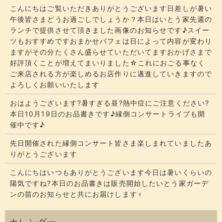
こんにちはご覧いただきありがとうございます​​​日差しが暑い
午後皆さまどうお過ごしでしょうか？​​​本日はいとう家先週の
ランチで提供させて頂きました画像のお知らせです♪スイー
ツもおすすめですおまかせパフェは日によって内容が変わり
ますがその分たくさん盛らせていただいてます​​​おかげさまで
好評頂くことが増えてまいりました☆​​これにおごる事なく
ご来店される方が楽しめるお店作りに邁進していきますので
よろしくお願いいたします
おはようございます?暑すぎる昼?熱中症にご注意ください?
本日10月19日のお品書きです♪縁側コンサートライブも開
催中です♪
先日開催された縁側コンサート皆さま楽しまれていましたあ
りがとうございます
こんにちはいつもありがとうございます今日は暑いくらいの
陽気ですね?本日のお品書きは販売開始したいとう家ガーデ
ンの苗のお知らせと共にお届けします‍♀️