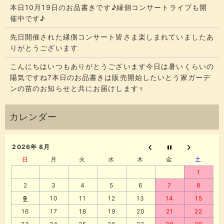
本日10月19日のお品書きです♪縁側コンサートライブも開
催中です♪
先日開催された縁側コンサート皆さま楽しまれていましたあ
りがとうございます
こんにちはいつもありがとうございます今日は暑いくらいの
陽気ですね?本日のお品書きは販売開始したいとう家ガーデ
ンの苗のお知らせと共にお届けします‍♀️
2026年 8月
日
月
火
水
木
金
土
1
2
3
4
5
6
7
8
9
10
11
12
13
14
15
16
17
18
19
20
21
22