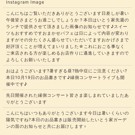
Instagram Image
こんにちはご覧いただきありがとうございます​​​日差しが暑い
午後皆さまどうお過ごしでしょうか？​​​本日はいとう家先週の
ランチで提供させて頂きました画像のお知らせです♪スイー
ツもおすすめですおまかせパフェは日によって内容が変わり
ますがその分たくさん盛らせていただいてます​​​おかげさまで
好評頂くことが増えてまいりました☆​​これにおごる事なく
ご来店される方が楽しめるお店作りに邁進していきますので
よろしくお願いいたします
おはようございます?暑すぎる昼?熱中症にご注意ください?
本日10月19日のお品書きです♪縁側コンサートライブも開
催中です♪
先日開催された縁側コンサート皆さま楽しまれていましたあ
りがとうございます
こんにちはいつもありがとうございます今日は暑いくらいの
陽気ですね?本日のお品書きは販売開始したいとう家ガーデ
ンの苗のお知らせと共にお届けします‍♀️