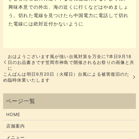
興味本意での外出、海の近くに行くなどはやめましょ
う。切れた電線を見つけたら中国電力に電話して切れ
た電線には絶対近付かないように
おはようございます風が強い️台風対策を万全に?本日9月18
日のお品書きです笠岡市神島で開催されるお祭りの画像と共
に
こんばんは明日9月20日（火曜日）台風による被害復旧のた
め臨時休業いたします
HOME
店舗案内
メニュー