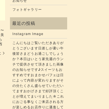
お知らせ
フォトギャラリー
味〜
Instagram Image
と美
​
こんにちはご覧いただきありが
西
とうございます​​​日差しが暑い午
に
後皆さまどうお過ごしでしょう
か？​​​本日はいとう家先週のラン
チで提供させて頂きました画像
のお知らせです♪スイーツもお
すすめですおまかせパフェは日
によって内容が変わりますがそ
の分たくさん盛らせていただい
てます​​​おかげさまで好評頂くこ
とが増えてまいりました☆​​これ
におごる事なくご来店される方
が楽しめるお店作りに邁進して