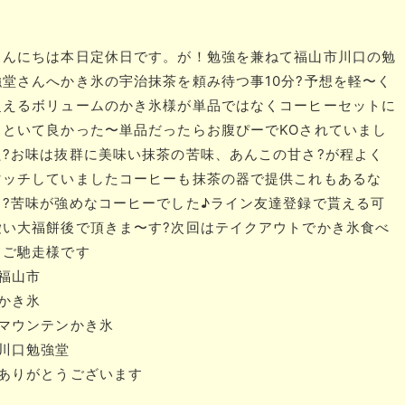
んにちは​​​本日定休日です。​が！​​​勉強を兼ねて​福山市川口の勉
堂さんへ​​​かき氷の宇治抹茶を頼み​待つ事10分?​​​予想を軽〜く
超えるボリュームの​かき氷様が​​​単品ではなく​コーヒーセットに
しといて良かった〜​​​単品だったら​お腹ぴーでKOされていまし
た?​​​お味は抜群に美味い​抹茶の苦味、あんこの甘さ?が​程よく
マッチしていました​​​コーヒーも抹茶の器で提供️​これもあるな
ぁ?​苦味が強めなコーヒーでした♪​​​ライン友達登録で貰える可
愛い大福餅​後で頂きま〜す?​​​次回はテイクアウトでかき氷食べ
​ご馳走様です​​
福山市​
かき氷​
#マウンテンかき氷​
川口勉強堂​
#ありがとうございます​