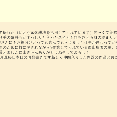
農園で採れた（いとう家休耕地を活用してくれています）​甘〜くて美
​作り手の気持ちがずっしりと入ったスイカ​​​予想を超える身の詰まり
お隣さんにもお裾分け​とっても喜んでもらえました​​​仕事が終わってから
菜達のために蚊に刺されながら?​作業してくれている西山農園の主、
えました​​​西山さ〜ん️​ありがとうね​​​そしてよろしく️​​
7月最終日本日のお品書きです新しく仲間入りした陶器の作品と共