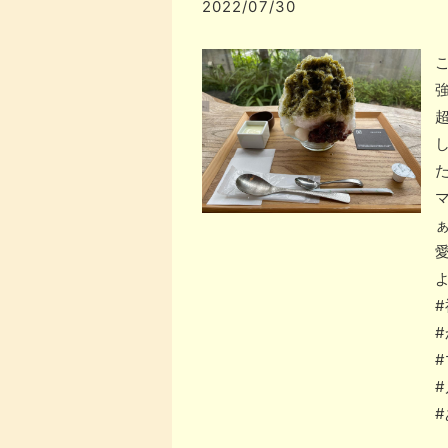
2022/07/30
こ
強
よ
#
#
#