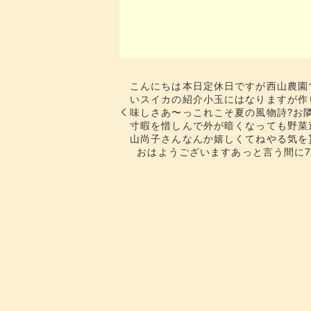
こんにちは​​本日定休日ですが​西山
いスイカの紹介​​​小玉にはなりますが
味しさ​あ〜っ️これこそ夏の風物詩?​​​
寸暇を惜しんで​外が暗くなっても​野
山尚子さん​​なんか​嬉しくてね️​​​やる気を貰
おはようございますあっと言う間に