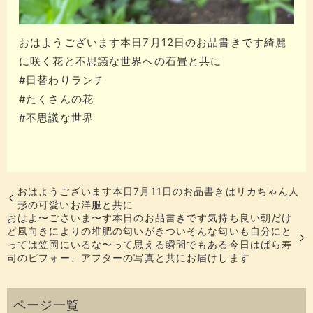
おはようございます本日7月12日のお品書きです綺麗
に咲く花と不思議な世界へ︎の石畳と共に
#日替わりランチ
#たくさんの花
#不思議な世界
おはようございます本日7月11日のお品書きはリカちゃん人
形の可愛いお洋服と共に
おはよ〜ごさいま〜す️本日のお品書きです気持ち良い朝️だけ
ど風向きによりの堆肥の匂いがきついそんな匂いも自分にと
っては笠岡にいるな〜って思える瞬間でもある今日はばら寿
司のビフォー、アフターの写真と共にお届けします