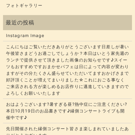
フォトギャラリー
Instagram Image
こんにちはご覧いただきありがとうございます​​​日差しが暑い
午後皆さまどうお過ごしでしょうか？​​​本日はいとう家先週の
ランチで提供させて頂きました画像のお知らせです♪スイー
ツもおすすめですおまかせパフェは日によって内容が変わり
ますがその分たくさん盛らせていただいてます​​​おかげさまで
好評頂くことが増えてまいりました☆​​これにおごる事なく
ご来店される方が楽しめるお店作りに邁進していきますので
よろしくお願いいたします
おはようございます?暑すぎる昼?熱中症にご注意ください?
本日10月19日のお品書きです♪縁側コンサートライブも開
催中です♪
先日開催された縁側コンサート皆さま楽しまれていましたあ