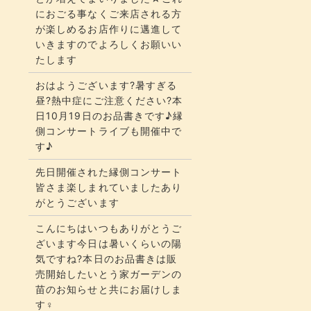
におごる事なくご来店される方
が楽しめるお店作りに邁進して
いきますのでよろしくお願いい
たします
おはようございます?暑すぎる
昼?熱中症にご注意ください?本
日10月19日のお品書きです♪縁
側コンサートライブも開催中で
す♪
先日開催された縁側コンサート
皆さま楽しまれていましたあり
がとうございます
こんにちはいつもありがとうご
ざいます今日は暑いくらいの陽
気ですね?本日のお品書きは販
売開始したいとう家ガーデンの
苗のお知らせと共にお届けしま
す‍♀️