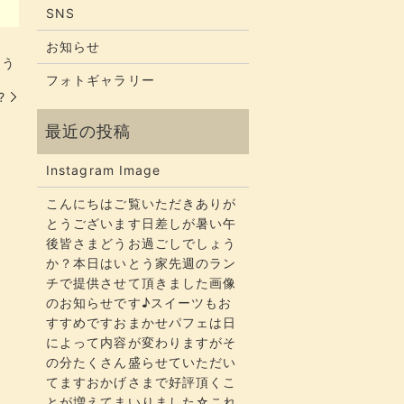
SNS
お知らせ
とう
フォトギャラリー
?
Instagram Image
こんにちはご覧いただきありが
とうございます​​​日差しが暑い午
後皆さまどうお過ごしでしょう
か？​​​本日はいとう家先週のラン
チで提供させて頂きました画像
のお知らせです♪スイーツもお
すすめですおまかせパフェは日
によって内容が変わりますがそ
の分たくさん盛らせていただい
てます​​​おかげさまで好評頂くこ
とが増えてまいりました☆​​これ