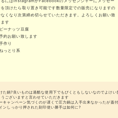
るにはInstagramかFacebookのメッセンジャーにメッセー
ジを頂けたら取り置き可能です数量限定での販売になりますの
でなくなり次第締め切らせていただきます。よろしくお願い致
します
#ピーナッツ豆腐
#予約お願い致します
#手作り
#ねっとり系
けた鍋?良いものは過酷な使用下でもびくともしないなのでよけい
とうございますと言わせていただきます
ーキャンペーン気づくのが遅くて圧力鍋は入手出来なかったが蓋
インしっかり押された刻印使い勝手は如何に️?