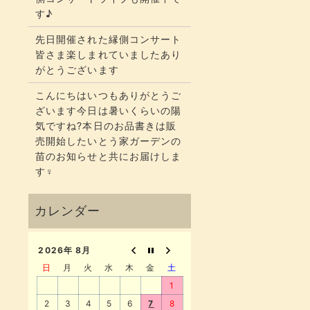
す♪
先日開催された縁側コンサート
皆さま楽しまれていましたあり
がとうございます
こんにちはいつもありがとうご
ざいます今日は暑いくらいの陽
気ですね?本日のお品書きは販
売開始したいとう家ガーデンの
苗のお知らせと共にお届けしま
す‍♀️
2026年 8月
日
月
火
水
木
金
土
1
2
3
4
5
6
7
8