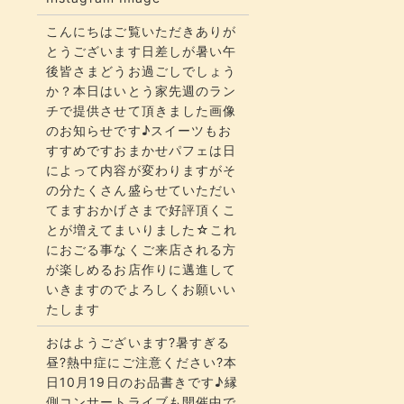
こんにちはご覧いただきありが
とうございます​​​日差しが暑い午
後皆さまどうお過ごしでしょう
か？​​​本日はいとう家先週のラン
チで提供させて頂きました画像
のお知らせです♪スイーツもお
すすめですおまかせパフェは日
によって内容が変わりますがそ
の分たくさん盛らせていただい
てます​​​おかげさまで好評頂くこ
とが増えてまいりました☆​​これ
におごる事なくご来店される方
が楽しめるお店作りに邁進して
いきますのでよろしくお願いい
たします
おはようございます?暑すぎる
昼?熱中症にご注意ください?本
日10月19日のお品書きです♪縁
側コンサートライブも開催中で