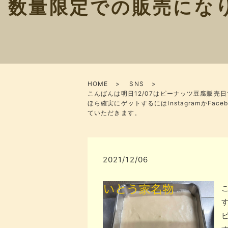
数量限定での販売にな
HOME
SNS
こんばんは明日12/07はピーナッツ豆腐販
ほら確実にゲットするにはInstagramかF
ていただきます。
2021/12/06