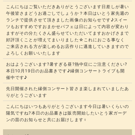
こんにちはご覧いただきありがとうございます​​​日差しが暑い
午後皆さまどうお過ごしでしょうか？​​​本日はいとう家先週の
ランチで提供させて頂きました画像のお知らせです♪スイー
ツもおすすめですおまかせパフェは日によって内容が変わり
ますがその分たくさん盛らせていただいてます​​​おかげさまで
好評頂くことが増えてまいりました☆​​これにおごる事なく
ご来店される方が楽しめるお店作りに邁進していきますので
よろしくお願いいたします
おはようございます?暑すぎる昼?熱中症にご注意ください?
本日10月19日のお品書きです♪縁側コンサートライブも開
催中です♪
先日開催された縁側コンサート皆さま楽しまれていましたあ
りがとうございます
こんにちはいつもありがとうございます今日は暑いくらいの
陽気ですね?本日のお品書きは販売開始したいとう家ガーデ
ンの苗のお知らせと共にお届けします‍♀️